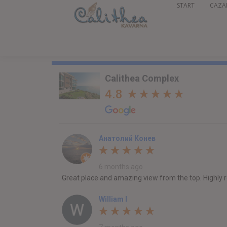
START
CAZA
Calithea Complex
4.8
Анатолий Конев
6 months ago
Great place and amazing view from the top. Highl
William I