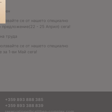
икден
ползвайте се от нашето специално
 предложение(22 - 25 Април) сега!
на труда
ползвайте се от нашето специално
 за 1-ви Май сега!
+359 893 888 385
+359 893 388 839
reservations@calithea-complex.com