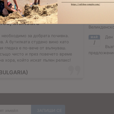
Вел
АПР
24
Въз
ice, uluitoare
Великденско
 необходимо за добрата почивка.
Ден 
МАЙ
1
в. А бутилката студено вино като
Въз
ая гледка е по-вече от вълнуваш.
предложение
 също чисто и през повечето време
а хора, който искат пълен релакс!
BULGARIA)