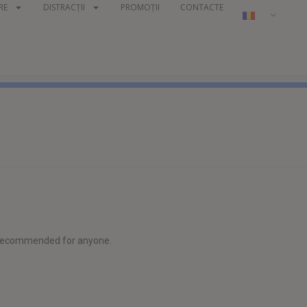
RE
DISTRACŢII
PROMOȚII
CONTACTE
y recommended for anyone.