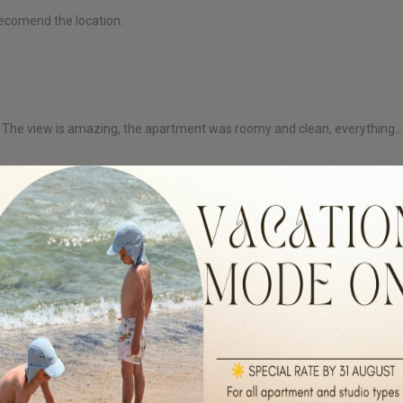
recomend the location.
res". The view is amazing, the apartment was roomy and clean, everything..
ywhere and the roads are very very bad, No restaurants near, The beach
e apartment was great, the view was fantastic, everything was clean, we