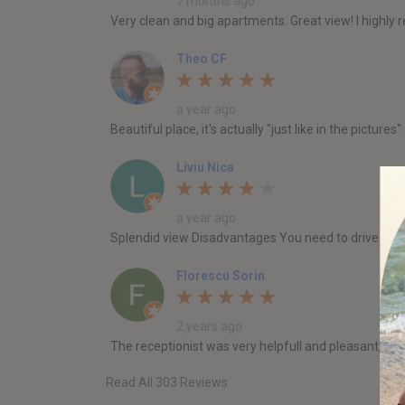
7 months ago
Very clean and big apartments. Great view! I highly 
Theo CF
a year ago
Beautiful place, it's actually "just like in the pictu
Liviu Nica
a year ago
Splendid view Disadvantages You need to drive ever
Florescu Sorin
2 years ago
The receptionist was very helpfull and pleasant, th
Read All 303 Reviews