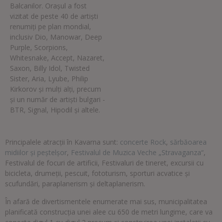
Balcanilor. Oraşul a fost
vizitat de peste 40 de artiști
renumiți pe plan mondial,
inclusiv Dio, Manowar, Deep
Purple, Scorpions,
Whitesnake, Accept, Nazaret,
Saxon, Billy Idol, Twisted
Sister, Aria, Lyube, Philip
Kirkorov și mulţi alţi, precum
și un număr de artiști bulgari -
BTR, Signal, Hipodil și altele.
Principalele atracții în Kavarna sunt:
concerte Rock
,
sărbăoarea
midiilor și peștelşor
,
Festivalul de Muzica Veche „Stravaganza“
,
Festivalul de focuri de artificii, Festivaluri de tineret, excursii cu
bicicleta, drumeții, pescuit, fototurism, sporturi acvatice și
scufundări, paraplanerism şi deltaplanerism.
În afară de divertismentele enumerate mai sus, municipalitatea
planificată construcția unei alee cu 650 de metri lungime, care va