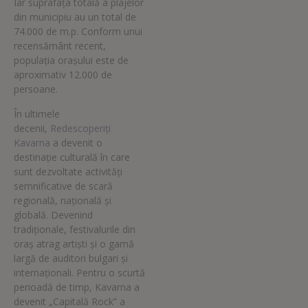
Iar suprafața totală a plajelor
din municipiu au un total de
74.000 de m.p. Conform unui
recensământ recent,
populația orașului este de
aproximativ 12.000 de
persoane.
În ultimele
decenii,
Redescoperiţi
Kavarna
a devenit o
destinație culturală în care
sunt dezvoltate activități
semnificative de scară
regională, națională și
globală. Devenind
tradiționale, festivalurile din
oraș atrag artiști și o gamă
largă de auditori bulgari și
internaționali. Pentru o scurtă
perioadă de timp, Kavarna a
devenit „Capitală Rock” a