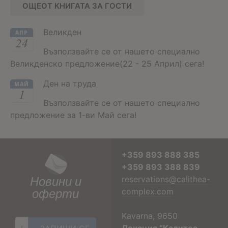
ОЩЕОТ КНИГАТА ЗА ГОСТИ
Великден
АПР
24
Възползвайте се от нашето специално
Великденско предложение(22 - 25 Април) сега!
Ден на труда
МАЙ
1
Възползвайте се от нашето специално
предложение за 1-ви Май сега!
+359 893 888 385
+359 893 388 839
Новини и
reservations@calithea-
оферти
complex.com
Kavarna, 9650