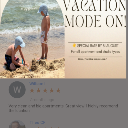
Calithea Complex
4.8
Анатолий Конев
6 months ago
Great place and amazing view from the top. Highly
recommended for anyone.
William I
7 months ago
Very clean and big apartments. Great view! I highly recomend
the location.
Theo CF