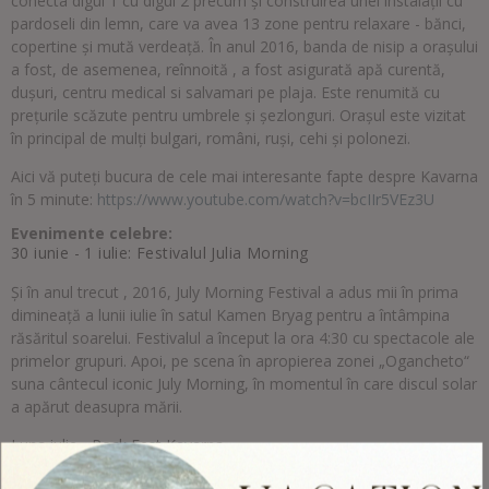
conecta digul 1 cu digul 2 precum și construirea unei instalaţii cu
pardoseli din lemn, care va avea 13 zone pentru relaxare - bănci,
copertine și mută verdeață. În anul 2016, banda de nisip a orașului
a fost, de asemenea, reînnoită , a fost asigurată apă curentă,
dușuri, centru medical si salvamari pe plaja. Este renumită cu
prețurile scăzute pentru umbrele și șezlonguri. Orașul este vizitat
în principal de mulți bulgari, români, ruși, cehi și polonezi.
Aici vă puteți bucura de cele mai interesante fapte despre Kavarna
în 5 minute:
https://www.youtube.com/watch?v=bcIIr5VEz3U
Evenimente celebre:
30 iunie - 1 iulie: Festivalul Julia Morning
Şi în anul trecut , 2016, July Morning Festival a adus mii în prima
dimineață a lunii iulie în satul Kamen Bryag pentru a întâmpina
răsăritul soarelui. Festivalul a început la ora 4:30 cu spectacole ale
primelor grupuri. Apoi, pe scena în apropierea zonei „Ogancheto“
suna cântecul iconic July Morning, în momentul în care discul solar
a apărut deasupra mării.
Luna iulie - Rock Fest Kavarna