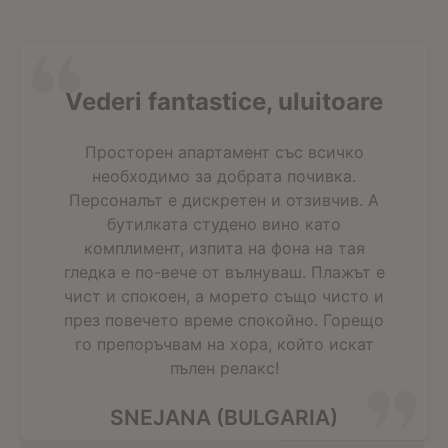
Vederi fantastice, uluitoare
Просторен апартамент със всичко
необходимо за добрата почивка.
Персоналът е дискретен и отзивчив. А
бутилката студено вино като
комплимент, изпита на фона на тая
гледка е по-вече от вълнуваш. Плажът е
чист и спокоен, а морето също чисто и
през повечето време спокойно. Горещо
го препоръчвам на хора, който искат
пълен релакс!
SNEJANA (BULGARIA)