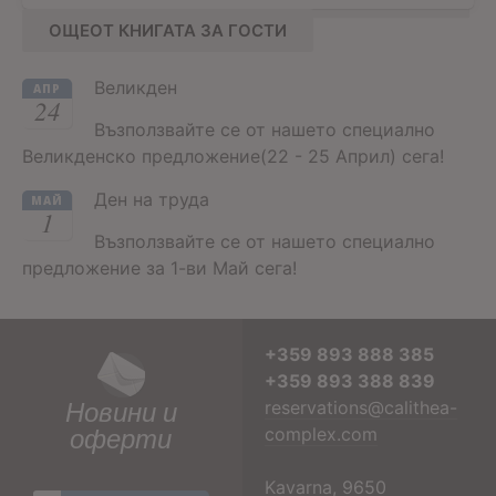
ОЩЕОТ КНИГАТА ЗА ГОСТИ
Великден
АПР
24
Възползвайте се от нашето специално
Великденско предложение(22 - 25 Април) сега!
Ден на труда
МАЙ
1
Възползвайте се от нашето специално
предложение за 1-ви Май сега!
+359 893 888 385
+359 893 388 839
Новини и
reservations@calithea-
оферти
complex.com
Kavarna, 9650