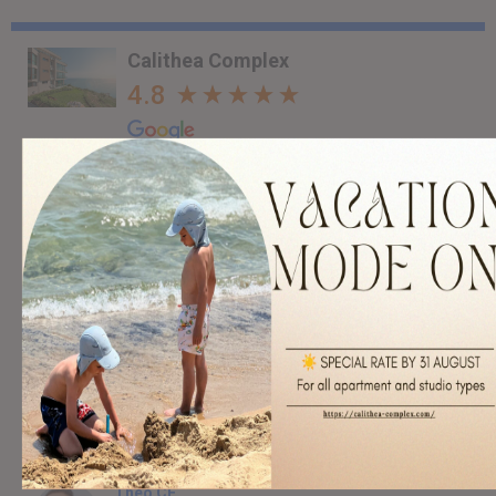
Calithea Complex
4.8
Анатолий Конев
6 months ago
Great place and amazing view from the top. Highly
recommended for anyone.
William I
7 months ago
Very clean and big apartments. Great view! I highly recomend
the location.
Theo CF