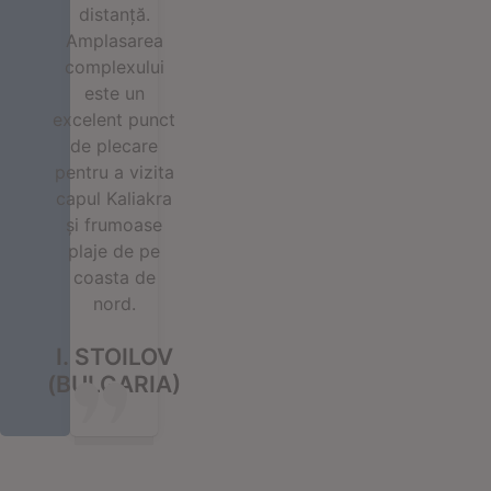
distanță.
Amplasarea
complexului
este un
excelent punct
de plecare
pentru a vizita
capul Kaliakra
și frumoase
plaje de pe
coasta de
nord.
I. STOILOV
(BULGARIA)