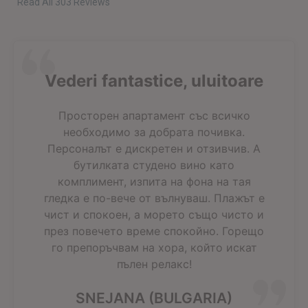
Read All 303 Reviews
Vederi fantastice, uluitoare
Просторен апартамент със всичко
необходимо за добрата почивка.
Персоналът е дискретен и отзивчив. А
бутилката студено вино като
комплимент, изпита на фона на тая
гледка е по-вече от вълнуваш. Плажът е
чист и спокоен, а морето също чисто и
през повечето време спокойно. Горещо
го препоръчвам на хора, който искат
пълен релакс!
SNEJANA (BULGARIA)