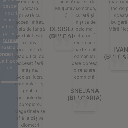
asemenea, o
acasă!
marea, de
mai fru
oaspeții
parcare
Mulțumim!
asemenea,
loc de 
noștri,
privată cu
:)
curată și
coast
recum și vă
acces limitat.
liniștită de
bulgară
puteți lăsa
DESISLAVA
Plaja de lângă
cele mai
Mării Ne
părerea
(BULGARIA)
portului este
multe ori. Îi
...
u
formularul
relativ
recomand
nostru de
IVA
apropiată, dar
foarte mult
ontact
, care
(BULGA
este dificil de
oamenilor
va fi postat
accesat fără
care doresc
aici.
mașină.
o relaxare
Același lucru
completă!
este valabil și
SNEJANA
pentru
(BULGARIA)
puburile din
apropiere.
Magazinele se
află la câțiva
kilometri