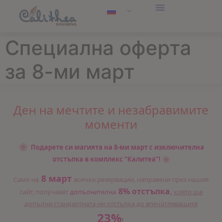
Специална оферта
за 8-ми март
Ден на мечтите и незабравимите
моменти
🌸
Подарете си магията на 8-ми март с изключителна
отстъпка в комплекс “Калитеа”!
🌸
8 март
Само на
всички резервации, направени през нашия
8% отстъпка
,
сайт, получават
допълнителна
която ще
допълни стандартната ни отстъпка до впечатляващите
23%
!