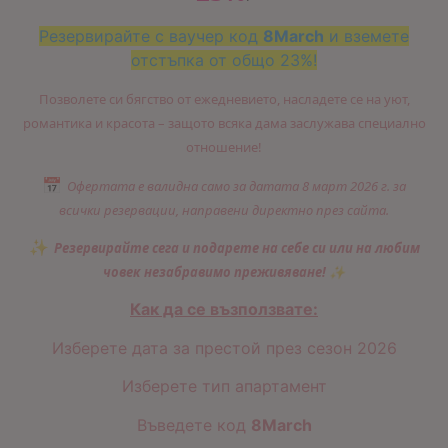
Резервирайте с ваучер код
8March
и вземете
отстъпка от общо 23%!
Позволете си бягство от ежедневието, насладете се на уют,
романтика и красота – защото всяка дама заслужава специално
отношение!
📅
Офертата е валидна само за датата 8 март 2026 г. за
всички резервации, направени директно през сайта.
✨
Резервирайте сега и подарете на себе си или на
любим
човек незабравимо преживяване!
✨
Как да се възползвате:
Изберете дата за престой през сезон 2026
Изберете тип апартамент
Въведете код
8March