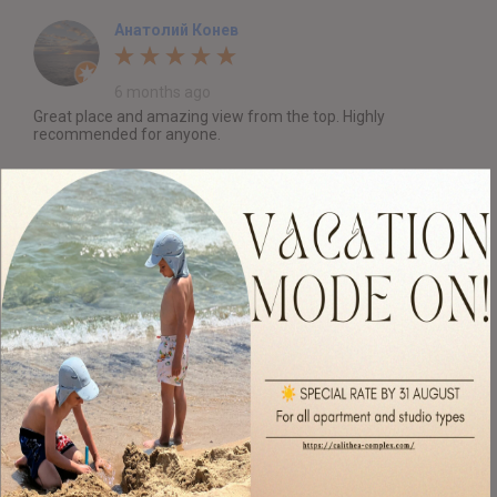
Анатолий Конев
6 months ago
Great place and amazing view from the top. Highly
recommended for anyone.
William I
7 months ago
Very clean and big apartments. Great view! I highly recomend
the location.
Theo CF
a year ago
Beautiful place, it's actually "just like in the pictures". The view
is amazing, the apartment was roomy and clean, everything...
Read more