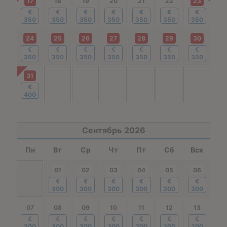
17
18
19
20
21
22
23
€
€
€
€
€
€
€
350
350
350
350
350
350
350
24
25
26
27
28
29
30
€
€
€
€
€
€
€
350
350
350
350
350
350
350
31
€
400
Сентябрь
2026
Пн
Вт
Ср
Чт
Пт
Сб
Вск
01
02
03
04
05
06
€
€
€
€
€
€
300
300
300
300
300
300
07
08
09
10
11
12
13
€
€
€
€
€
€
€
300
300
300
300
300
300
300