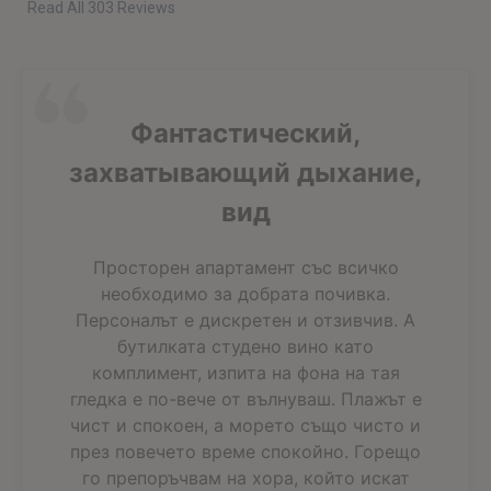
Read All 303 Reviews
Фантастический,
захватывающий дыхание,
вид
Просторен апартамент със всичко
необходимо за добрата почивка.
Персоналът е дискретен и отзивчив. А
бутилката студено вино като
комплимент, изпита на фона на тая
гледка е по-вече от вълнуваш. Плажът е
чист и спокоен, а морето също чисто и
през повечето време спокойно. Горещо
го препоръчвам на хора, който искат