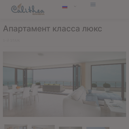
Aпартамент класса люкс
5-Й ЭТАЖ