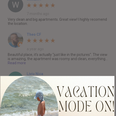
7 months ago
Very clean and big apartments. Great view! I highly recomend
the location.
Theo CF
a year ago
Beautiful place, it's actually "just like in the pictures". The view
is amazing, the apartment was roomy and clean, everything...
Read more
Liviu Nica
a year ago
Splendid view Disadvantages You need to drive everywhere
and the roads are very very bad, No restaurants near, The
beach...
Read more
Florescu Sorin