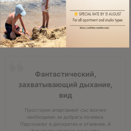
2 years ago
The receptionist was very helpfull and pleasant, the
apartment was great, the view was fantastic, everything was
clean, we even...
Read more
Read All 303 Reviews
Фантастический,
захватывающий дыхание,
вид
Просторен апартамент със всичко
необходимо за добрата почивка.
Персоналът е дискретен и отзивчив. А
бутилката студено вино като