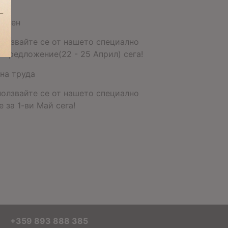
икден
ползвайте се от нашето специално
 предложение(22 - 25 Април) сега!
на труда
ползвайте се от нашето специално
 за 1-ви Май сега!
+359 893 888 385