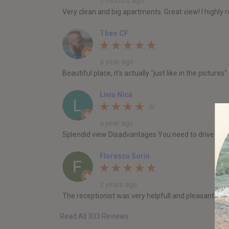
7 months ago
Very clean and big apartments. Great view! I highly 
Theo CF
a year ago
Beautiful place, it's actually "just like in the pictu
Liviu Nica
a year ago
Splendid view Disadvantages You need to drive ever
Florescu Sorin
2 years ago
The receptionist was very helpfull and pleasant, th
Read All 303 Reviews