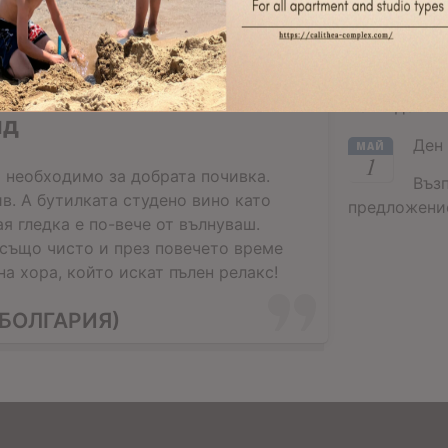
Вел
АПР
24
Въз
ватывающий дыхание,
Великденско
ид
Ден 
МАЙ
1
 необходимо за добрата почивка.
Въз
в. А бутилката студено вино като
предложение
ая гледка е по-вече от вълнуваш.
 също чисто и през повечето време
а хора, който искат пълен релакс!
БОЛГАРИЯ)