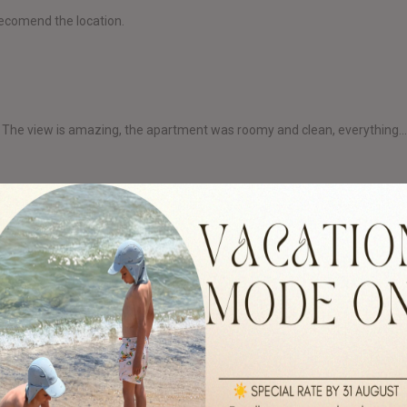
recomend the location.
res". The view is amazing, the apartment was roomy and clean, everything..
ywhere and the roads are very very bad, No restaurants near, The beach
e apartment was great, the view was fantastic, everything was clean, we