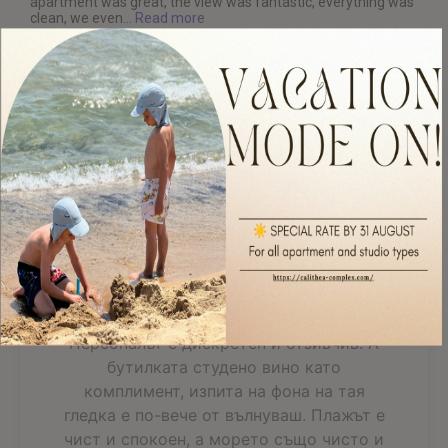
apartment was great, the view was fantastic, everything was
clean, we even...
Read more
Read All 303 Reviews
Фантастический,
захватывающий дыхание,
вид
Просторен апартамент със всичко
необходимо за добрата почивка.
Персоналът е дискретен и отзивчив. А
бутилката студено вино като
комплимент, изпита на фона на тая
гледка е по-вече от вълнуваш. Плажът е
чист и спокоен, а морето също чисто и