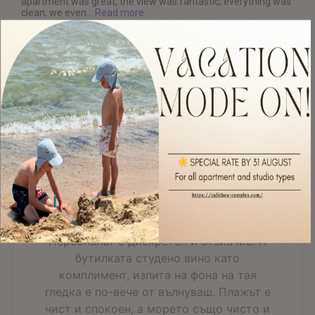
apartment was great, the view was fantastic, everything was
clean, we even...
Read more
Read All 303 Reviews
Фантастический,
захватывающий дыхание,
вид
Просторен апартамент със всичко
необходимо за добрата почивка.
Персоналът е дискретен и отзивчив. А
бутилката студено вино като
комплимент, изпита на фона на тая
гледка е по-вече от вълнуваш. Плажът е
чист и спокоен, а морето също чисто и