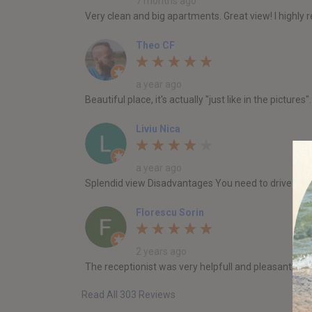
7 months ago
Very clean and big apartments. Great view! I highly 
Theo CF
a year ago
Beautiful place, it's actually "just like in the pictu
Liviu Nica
a year ago
Splendid view Disadvantages You need to drive ever
Florescu Sorin
2 years ago
The receptionist was very helpfull and pleasant, th
Read All 303 Reviews