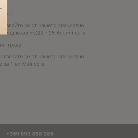
икден
ползвайте се от нашето специално
 предложение(22 - 25 Април) сега!
на труда
ползвайте се от нашето специално
 за 1-ви Май сега!
+359 893 888 385