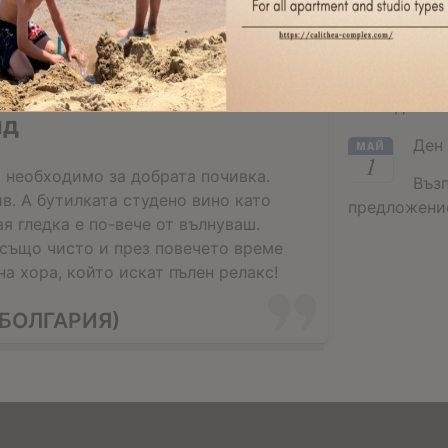
Вел
АПР
24
Въз
ватывающий дыхание,
Великденско
ид
Ден 
МАЙ
1
 необходимо за добрата почивка.
Въз
в. А бутилката студено вино като
предложение
ая гледка е по-вече от вълнуваш.
 също чисто и през повечето време
а хора, който искат пълен релакс!
БОЛГАРИЯ)