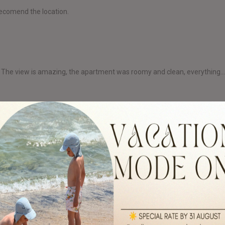
recomend the location.
res". The view is amazing, the apartment was roomy and clean, everything..
ywhere and the roads are very very bad, No restaurants near, The beach
e apartment was great, the view was fantastic, everything was clean, we