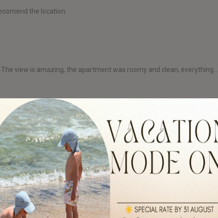
recomend the location.
res". The view is amazing, the apartment was roomy and clean, everything..
ywhere and the roads are very very bad, No restaurants near, The beach
e apartment was great, the view was fantastic, everything was clean, we