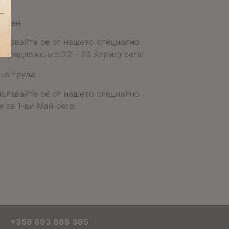
икден
ползвайте се от нашето специално
 предложение(22 - 25 Април) сега!
на труда
ползвайте се от нашето специално
 за 1-ви Май сега!
+359 893 888 385