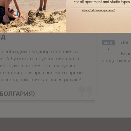
Вел
АПР
24
Въз
ватывающий дыхание,
Великденско
ид
Ден 
МАЙ
1
 необходимо за добрата почивка.
Въз
в. А бутилката студено вино като
предложение
ая гледка е по-вече от вълнуваш.
 също чисто и през повечето време
а хора, който искат пълен релакс!
БОЛГАРИЯ)