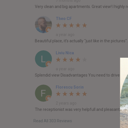
7 months ago
Very clean and big apartments. Great view! I highly 
Theo CF
a year ago
Beautiful place, it's actually "just like in the pictu
Liviu Nica
a year ago
Splendid view Disadvantages You need to drive ever
Florescu Sorin
2 years ago
The receptionist was very helpfull and pleasant, th
Read All 303 Reviews