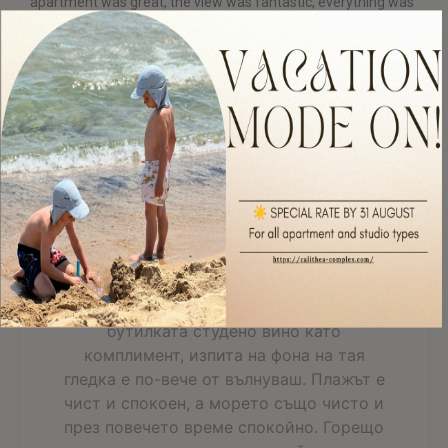
apartment was great, the view was fantastic, everything was
clean, we even...
Read more
Read All 303 Reviews
Фантастична, спираща
дъха гледка
Просторен апартамент със всичко
необходимо за добрата почивка.
Персоналът е дискретен и отзивчив. А
бутилката студено вино като
комплимент, изпита на фона на тая
гледка е по-вече от вълнуваш. Плажът е
чист и спокоен, а морето също чисто и
през повечето време спокойно. Горещо