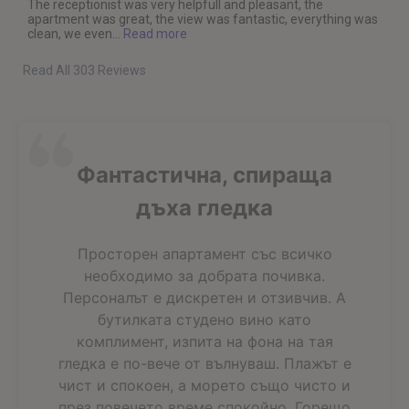
The receptionist was very helpfull and pleasant, the
apartment was great, the view was fantastic, everything was
clean, we even...
Read more
Read All 303 Reviews
Фантастична, спираща
дъха гледка
Просторен апартамент със всичко
необходимо за добрата почивка.
Персоналът е дискретен и отзивчив. А
бутилката студено вино като
комплимент, изпита на фона на тая
гледка е по-вече от вълнуваш. Плажът е
чист и спокоен, а морето също чисто и
през повечето време спокойно. Горещо