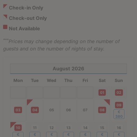
Check-in Only
Check-out Only
Not Available
***
Prices may change depending on the number of
guests and on the number of nights of stay.
August
2026
Mon
Tue
Wed
Thu
Fri
Sat
Sun
01
02
09
03
04
05
06
07
08
€
380
10
11
12
13
14
15
16
€
€
€
€
€
€
€