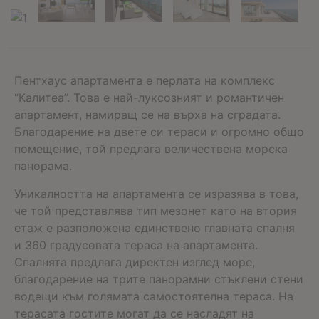
Пентхаус апартамента е перлата на комплекс
“Калитеа”. Това е най-луксозният и романтичен
апартамент, намиращ се на върха на сградата.
Благодарение на двете си тераси и огромно общо
помещение, той предлага величествена морска
панорама.
Уникалността на апартамента се изразява в това,
че той представлява тип мезонет като на втория
етаж е разположена единствено главната спалня
и 360 градусовата тераса на апартамента.
Спалнята предлага директен изглед море,
благодарение на трите панорамни стъклени стени
водещи към голямата самостоятелна тераса. На
терасата гостите могат да се насладят на