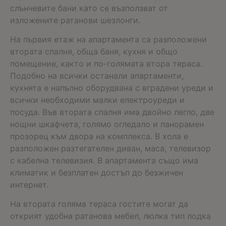
слънчевите бани като се възползват от
изложените ратанови шезлонги.
На първия етаж на апартамента са разположени
втората спалня, обща баня, кухня и общо
помещение, както и по-голямата втора тераса.
Подобно на всички останали апартаменти,
кухнята е напълно оборудвана с вградени уреди и
всички необходими малки електроуреди и
посуда. Във втората спалня има двойно легло, две
нощни шкафчета, голямо огледало и панорамен
прозорец към двора на комплекса. В хола е
разположен разтегателен диван, маса, телевизор
с кабелна телевизия. В апартамента също има
климатик и безплатен достъп до безжичен
интернет.
На втората голяма тераса гостите могат да
открият удобна ратанова мебел, люлка тип лодка