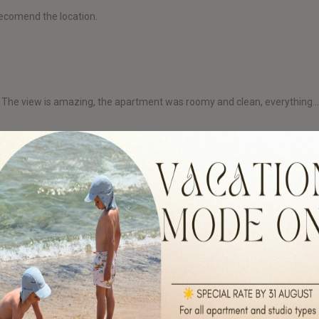
recomend the location.
res". The view is amazing, the apartment was roomy and clean, everything..
ywhere and the roads are very very bad, No restaurants near, The beach
e apartment was great, the view was fantastic, everything was clean, we