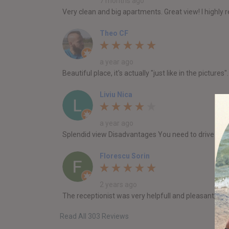
7 months ago
Very clean and big apartments. Great view! I highly 
Theo CF
a year ago
Beautiful place, it's actually "just like in the pictu
Liviu Nica
a year ago
Splendid view Disadvantages You need to drive ever
Florescu Sorin
2 years ago
The receptionist was very helpfull and pleasant, th
Read All 303 Reviews