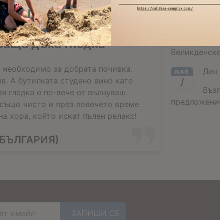
Вел
АПР
24
Въз
раща дъха гледка
Великденско
 необходимо за добрата почивка.
Ден 
МАЙ
1
в. А бутилката студено вино като
Въз
ая гледка е по-вече от вълнуваш.
предложение
 също чисто и през повечето време
а хора, който искат пълен релакс!
БЪЛГАРИЯ)