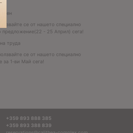
икден
ползвайте се от нашето специално
 предложение(22 - 25 Април) сега!
на труда
ползвайте се от нашето специално
 за 1-ви Май сега!
+359 893 888 385
+359 893 388 839
reservations@calithea-complex.com